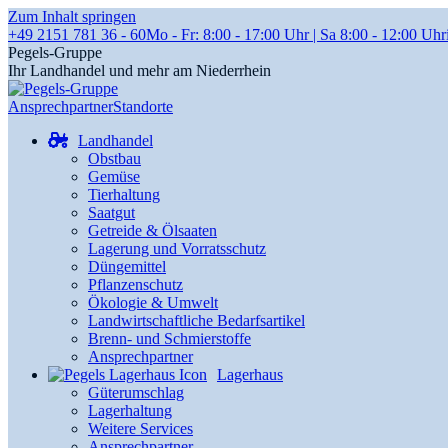
Zum Inhalt springen
+49 2151 781 36 - 60
Mo - Fr: 8:00 - 17:00 Uhr | Sa 8:00 - 12:00 Uhr
Pegels-Gruppe
Ihr Landhandel und mehr am Niederrhein
Ansprechpartner
Standorte
Landhandel
Obstbau
Gemüse
Tierhaltung
Saatgut
Getreide & Ölsaaten
Lagerung und Vorratsschutz
Düngemittel
Pflanzenschutz
Ökologie & Umwelt
Landwirtschaftliche Bedarfsartikel
Brenn- und Schmierstoffe
Ansprechpartner
Lagerhaus
Güterumschlag
Lagerhaltung
Weitere Services
Ansprechpartner