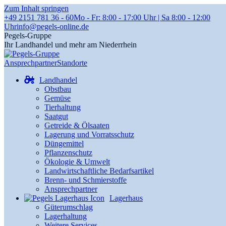
Zum Inhalt springen
+49 2151 781 36 - 60
Mo - Fr: 8:00 - 17:00 Uhr | Sa 8:00 - 12:00
Uhr
info@pegels-online.de
Pegels-Gruppe
Ihr Landhandel und mehr am Niederrhein
Ansprechpartner
Standorte
Landhandel
Obstbau
Gemüse
Tierhaltung
Saatgut
Getreide & Ölsaaten
Lagerung und Vorratsschutz
Düngemittel
Pflanzenschutz
Ökologie & Umwelt
Landwirtschaftliche Bedarfsartikel
Brenn- und Schmierstoffe
Ansprechpartner
Lagerhaus
Güterumschlag
Lagerhaltung
Weitere Services